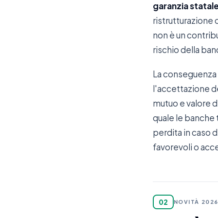
garanzia statal
ristrutturazione
non è un contrib
rischio della ban
La conseguenza pr
l'accettazione de
mutuo e valore de
quale le banche t
perdita in caso 
favorevoli o acce
02
NOVITÀ 202