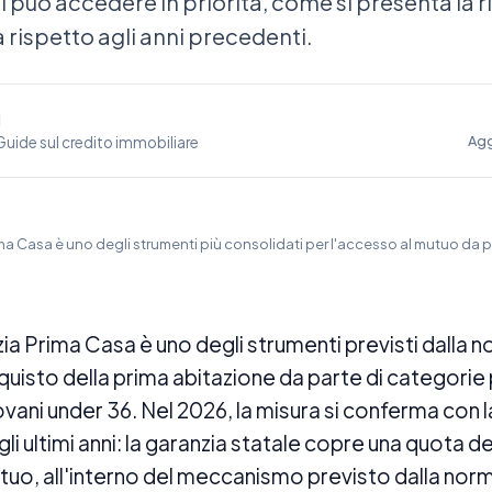
i può accedere in priorità, come si presenta la r
rispetto agli anni precedenti.
i
Agg
uide sul credito immobiliare
ma Casa è uno degli strumenti più consolidati per l'accesso al mutuo da pa
ia Prima Casa è uno degli strumenti previsti dalla 
cquisto della prima abitazione da parte di categorie p
iovani under 36. Nel 2026, la misura si conferma con l
li ultimi anni: la garanzia statale copre una quota d
tuo, all'interno del meccanismo previsto dalla norm