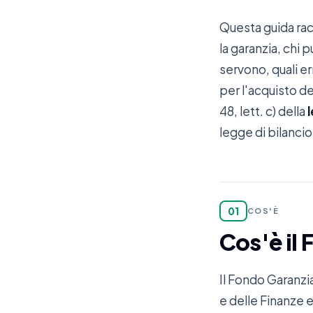
Questa guida racc
la garanzia, chi 
servono, quali e
per l'acquisto de
48, lett. c) della
legge di bilancio
01
COS'È
Cos'è il
Il Fondo Garanzi
e delle Finanze 