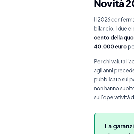
Novità 2
Il 2026 conferma 
bilancio. I due el
cento della quo
40.000 euro
per
Per chi valuta l'a
agli anni precede
pubblicato sul po
non hanno subito 
sull'operatività 
La garanzi