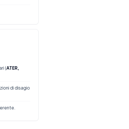
ri (
ATER,
zioni di disagio
derente.