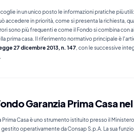
oglie in un unico posto le informazioni pratiche più util
può accedere in priorità, come si presenta la richiesta, q
rrori sono più frequenti e come il Fondo si combina con a
lla prima casa. Il riferimento normativo principale è l'ar
legge 27 dicembre 2013, n. 147
, con le successive integ
.
 Fondo Garanzia Prima Casa ne
a Prima Casa è uno strumento istituito presso il Ministe
e gestito operativamente da Consap S.p.A. La sua funzio