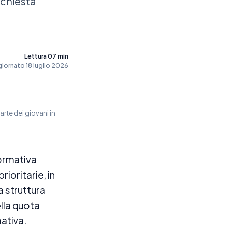
ichiesta
Lettura 07 min
iornato 18 luglio 2026
rte dei giovani in
normativa
rioritarie, in
a struttura
ella quota
ativa.