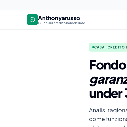
Anthonyarusso
Guide sul credito immobiliare
CASA · CREDITO 
Fondo 
garanz
under 3
Analisi ragio
come funziona 