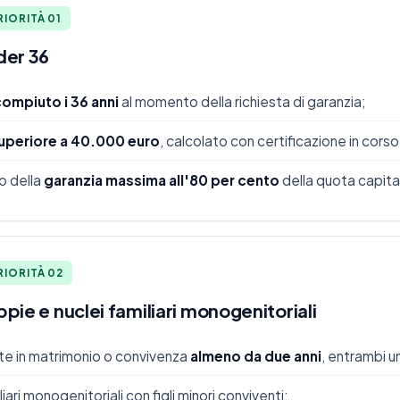
IORITÀ 01
der 36
ompiuto i 36 anni
al momento della richiesta di garanzia;
superiore a 40.000 euro
, calcolato con certificazione in corso 
o della
garanzia massima all'80 per cento
della quota capita
RIORITÀ 02
pie e nuclei familiari monogenitoriali
te in matrimonio o convivenza
almeno da due anni
, entrambi u
liari monogenitoriali con figli minori conviventi;