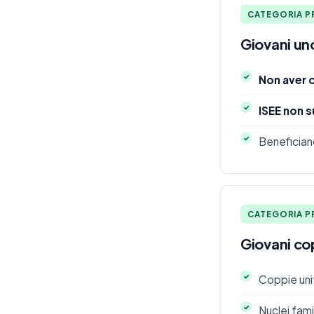
CATEGORIA PR
Giovani un
Non aver c
ISEE non 
Benefician
CATEGORIA P
Giovani cop
Coppie uni
Nuclei fami