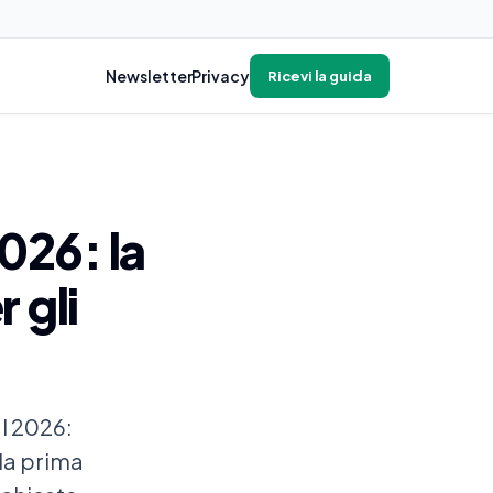
Newsletter
Privacy
Ricevi la guida
026: la
 gli
l 2026:
lla prima