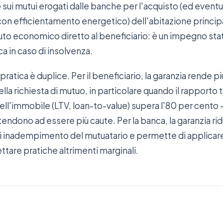
e
sui mutui erogati dalle banche per l'acquisto (ed even
 con efficientamento energetico) dell'abitazione principa
uto economico diretto al beneficiario: è un impegno stata
ca in caso di insolvenza.
atica è duplice. Per il beneficiario, la garanzia rende p
lla richiesta di mutuo, in particolare quando il rapporto 
ll'immobile (LTV, loan-to-value) supera l'80 per cento —
endono ad essere più caute. Per la banca, la garanzia ridu
di inadempimento del mutuatario e permette di applicare
ttare pratiche altrimenti marginali.
6