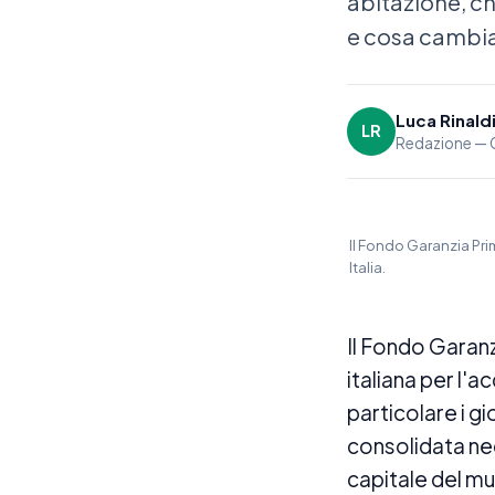
abitazione, ch
e cosa cambia 
Luca Rinald
LR
Redazione — G
Il Fondo Garanzia Pri
Italia.
Il Fondo Garanz
italiana per l'a
particolare i g
consolidata neg
capitale del mu