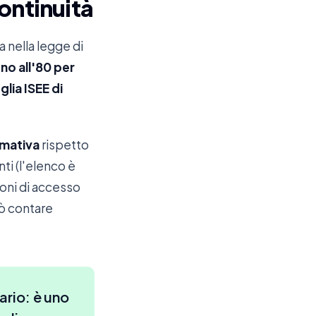
ontinuità
a nella legge di
ino all'80 per
glia ISEE di
mativa
rispetto
ti (l'elenco è
ioni di accesso
uò contare
ario: è uno