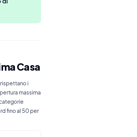
 di
rima Casa
rispettano i
copertura massima
e categorie
d fino al 50 per