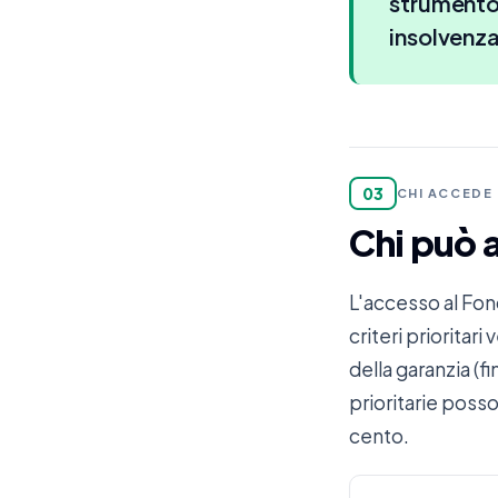
strumento 
insolvenza
03
CHI ACCEDE
Chi può 
L'accesso al Fon
criteri priorita
della garanzia (f
prioritarie poss
cento.