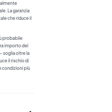
tualmente
le. La garanzia
le che riduce il
iù probabile
tra importo del
 soglia oltre la
ce il rischio di
 condizioni più