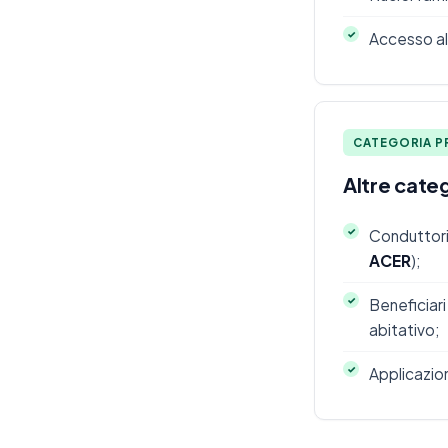
Accesso all
CATEGORIA P
Altre categ
Conduttori 
ACER
);
Beneficiari
abitativo;
Applicazion