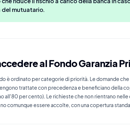
che riduce il rischio a carico della banca in caso
 del mutuatario.
accedere al Fondo Garanzia P
do è ordinato per categorie di priorità. Le domande che 
ri vengono trattate con precedenza e beneficiano della 
ino all'80 per cento). Le richieste che non rientrano nell
ono comunque essere accolte, con una copertura standar