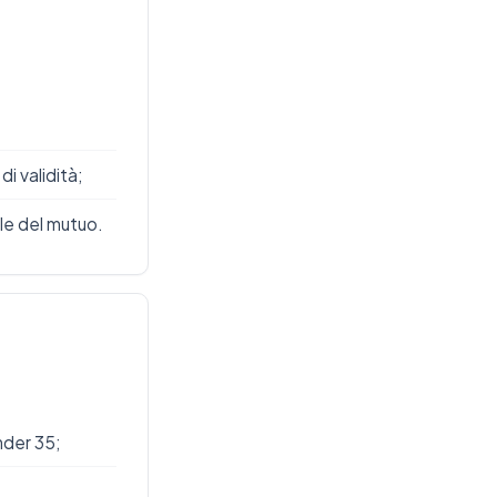
di validità;
le del mutuo.
nder 35;